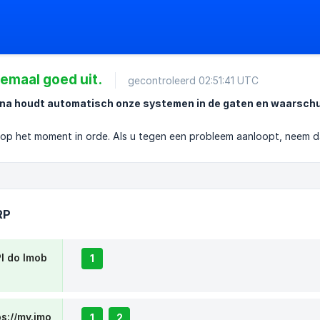
llemaal goed uit.
gecontroleerd 02:51:41 UTC
a houdt automatisch onze systemen in de gaten en waarschuwt
n op het moment in orde. Als u tegen een probleem aanloopt, neem 
RP
I do Imob
1
s://my.imo
1
2