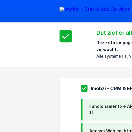
Dat ziet er a
Deze statuspagin
verwacht.
Alle systemen zij
Imobzi - CRM & E
Funcionamento e AP
zi
Acesso Web em http