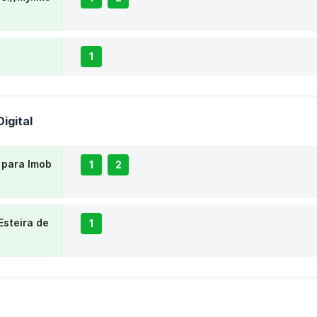
1
Digital
 para Imob
1
2
 Esteira de
1